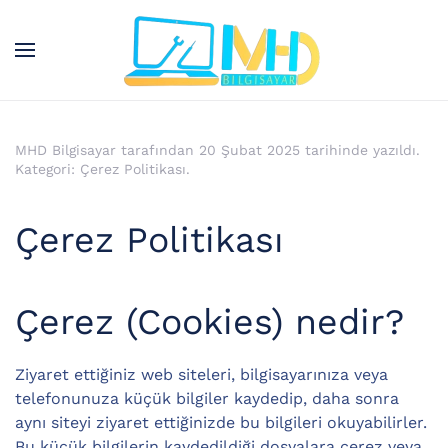
Skip to main content
MHD Bilgisayar tarafından
20 Şubat 2025
tarihinde yazıldı.
Kategori:
Çerez Politikası
.
Çerez Politikası
Çerez (Cookies) nedir?
Ziyaret ettiğiniz web siteleri, bilgisayarınıza veya
telefonunuza küçük bilgiler kaydedip, daha sonra
aynı siteyi ziyaret ettiğinizde bu bilgileri okuyabilirler.
Bu küçük bilgilerin kaydedildiği dosyalara çerez veya