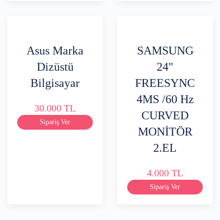
Asus Marka
SAMSUNG
Dizüstü
24"
Bilgisayar
FREESYNC
4MS /60 Hz
30.000 TL
CURVED
Sipariş Ver
MONİTÖR
2.EL
4.000 TL
Sipariş Ver