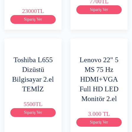
7700TL
Sipariş Ver
23000TL
Sipariş Ver
Toshiba L655
Lenovo 22" 5
Dizüstü
MS 75 Hz
Bilgisayar 2.el
HDMI+VGA
TEMİZ
Full HD LED
Monitör 2.el
5500TL
Sipariş Ver
3.000 TL
Sipariş Ver